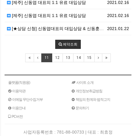
[제주] 신동엽 대표의 1:1 유료 대입상담
2021.02.16
[제주] 신동엽 대표의 1:1 유료 대입상담
2021.02.16
[★상담 신청] 신동엽대표의 대입상담 & 신동훈본부장의…
2021.01.22
예약조회
11
12
13
14
15
플랫폼(직원용)
사이트 소개
이용약관
개인정보취급방침
이메일 무단수집거부
책임의 한계와 법적고지
이용안내
문의하기
PC버전
사업자등록번호 : 781-88-00733 | 대표 : 최효정