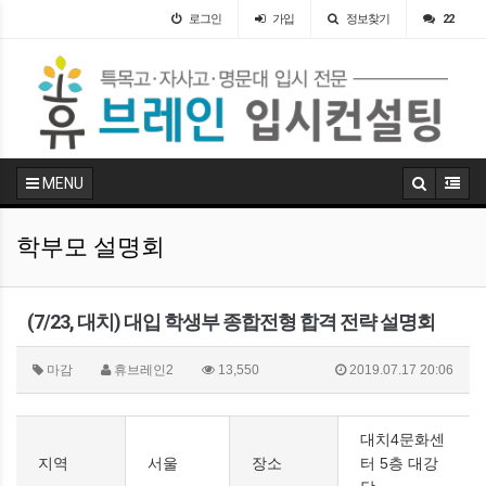
로그인
가입
정보찾기
22
MENU
학부모 설명회
(7/23, 대치) 대입 학생부 종합전형 합격 전략 설명회
마감
휴브레인2
13,550
2019.07.17 20:06
대치4문화센
지역
서울
장소
터 5층 대강