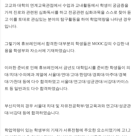
고교와 대학의 연계교육관점에서 수업과 교내활동에서 학생이 궁금증을
가져 진로와 관련된 심화독서를 하고 전공관련 심화과목을 스스로 찾아 듣
고 이를 토대로 관심있는 분야의 탐구활동을 하여 학업역량을 나타낸 경우
입니다
.
그렇기에 휴브레인에서 합격한 대부분의 학생들은
MOOC
강의 수강한 내
용을 학생부와 자소서에 기재하였습니다
.
이러한 준비로 인해 휴브레인에서 금년도 대학입시를 준비한 학생들이 의
대
/
치대
/
수의예과 계열에 서울대
/
연대
/
고대
/
한양대
/
경희대
/
아주대
/
경북
대
/
가천대 등에 다수 합격하였고 서울대
/
연고대
/
성균관대
/
서강대
/
카이스
트 등 일반과도 다수 합격하였습니다
.
부산지역의 경우 서울대 치대 및 자유전공학부
/
영교육과와 연고대
/
성균관
대
/
서강대 등에 합격하였습니다
.
학업역량이 있는 학생부의 기재가 서류전형에 주요한 요소이였기에 고
1,2