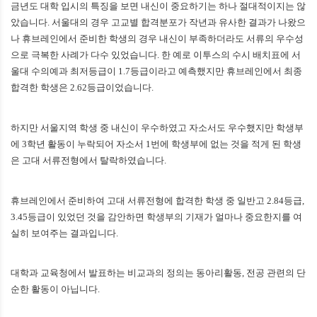
금년도 대학 입시의 특징을 보면 내신이 중요하기는 하나 절대적이지는 않
았습니다
.
서울대의 경우 고교별 합격분포가 작년과 유사한 결과가 나왔으
나 휴브레인에서 준비한 학생의 경우 내신이 부족하더라도 서류의 우수성
으로 극복한 사례가 다수 있었습니다
.
한 예로 이투스의 수시 배치표에 서
울대 수의예과 최저등급이
1.7
등급이라고 예측했지만 휴브레인에서 최종
합격한 학생은
2.62
등급이었습니다
.
하지만 서울지역 학생 중 내신이 우수하였고 자소서도 우수했지만 학생부
에
3
학년 활동이 누락되어 자소서
1
번에 학생부에 없는 것을 적게 된 학생
은 고대 서류전형에서 탈락하였습니다
.
휴브레인에서 준비하여 고대 서류전형에 합격한 학생 중 일반고
2.84
등급
,
3.45
등급이 있었던 것을 감안하면 학생부의 기재가 얼마나 중요한지를 여
실히 보여주는 결과입니다
.
대학과 교육청에서 발표하는 비교과의 정의는 동아리활동
,
전공 관련의 단
순한 활동이 아닙니다
.