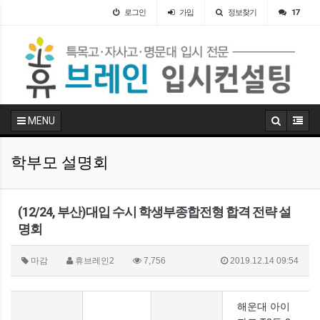
로그인
가입
정보찾기
17
MENU
학부모 설명회
(12/24, 부산)대입 수시 학생부종합전형 합격 전략 설
명회
마감
휴브레인2
7,756
2019.12.14 09:54
해운대 아이