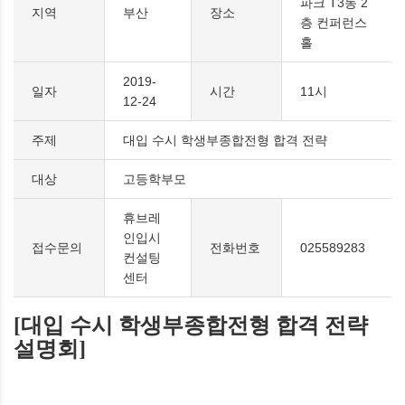
파크 T3동 2
지역
부산
장소
층 컨퍼런스
홀
2019-
일자
시간
11시
12-24
주제
대입 수시 학생부종합전형 합격 전략
대상
고등학부모
휴브레
인입시
접수문의
전화번호
025589283
컨설팅
센터
[대입 수시 학생부종합전형 합격 전략
설명회]