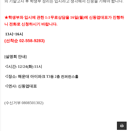
의 기말고사 후 학생부 정리는 입시라고 생각해서 신중을 기해야 합니다
.
★
학생부와 입시에 관한
1:1
무료상담을
16
일
(
월
)
에 신동엽대표가 진행하
니 전화로 신청하시기
바랍니다
.
13시~16시
(선착순
02-558-9283)
[
설명회 안내
]
◁
시간
: 12/24(
화
) 11
시
◁
장소
:
해운대 아이파크
T3
동
2
층
컨퍼런스홀
◁
연사
:
신동엽대표
(
수신거부
0808501302)