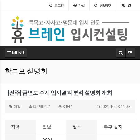
로그인
가입
정보찾기
23
MENU
학부모 설명회
[전주] 금년도 수시 입시결과 분석 설명회 개최
마감
휴브레인2
3,944
2021.10.23 11:38
지역
전남
장소
추후 공지
2021-