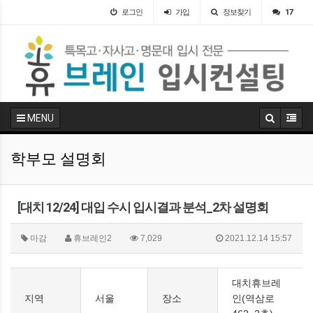
로그인
가입
정보찾기
17
MENU
학부모 설명회
[대치 12/24] 대입 수시 입시결과 분석_2차 설명회
마감
휴브레인2
7,029
2021.12.14 15:57
대치휴브레
지역
서울
장소
인(역삼로