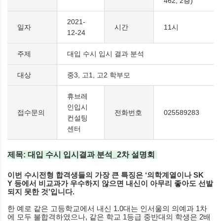
462, 2층)
2021-
일자
시간
11시
12-24
주제
대입 수시 입시 결과 분석
대상
중3, 고1, 고2 학부모
휴브레
인입시
접수문의
전화번호
025589283
컨설팅
센터
제목: 대입 수시 입시결과 분석_2차 설명회
이번 수시전형 합격생들의 가장 큰 특징은
‘
의학계열이나
SK
Y
등에서 비교과가 우수하지 않으면 내신이 아무리 좋아도 선발
되지 못한 것
’
입니다
.
한 예로 같은 고등학교에서 내신
1.0
대는 인서울의 의예과
1
차
에 모두 불합격하였으나
,
같은 학교
1
등급 중반대의 학생은
2
배