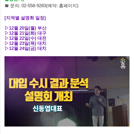
☎ 문의: 02-558-9283(예약: 홈페이지)
[지역별 설명회 일정
]
▷
12
월
20
일
(
월
)
부산
▷
12
월
21
일
(
화
)
대구
▷
12
월
22
일
(
수
)
대전
▷
12
월
23
일
(
목
)
대치
▷
12
월
24
일
(
금
)
대치