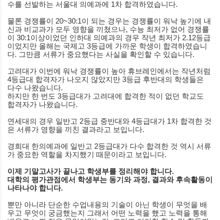
수를 선발하는 서울대 의예과에
1
차 합격하였습니다
.
물론 경쟁률이
20~30:1
이 되는 경우는 경쟁률이 워낙 높기에 내
신과 비교과가 모두 영향을 끼쳤으나
,
수능 최저가 없어 경쟁률
이
30:1
이상이었던 인하대 의예과의 경우 작년 최저가
2.12
등급
이었지만 올해는 국제고
3
등급에 가까운 학생이 합격하였습니
다
.
그만큼 서류가 중요했다는 사실을 확인할 수 있습니다
.
고려대가 이번에 워낙 경쟁률이 높아 휴브레인에서는 작년처럼
4
등급대 합격자가 나오지 않았지만
3
등급 후반대의 학생들은
다수 나왔습니다
.
하지만 한 번도
3
등급대가 고려대에 합격한 적이 없던 학교도
합격자가 나왔습니다
.
연세대의 경우 일반고
2
등급 중반대와
4
등급대가
1
차 합격한 것
은 서류가 영향을 끼친 결과라고 보입니다
.
경희대 한의예과에 일반고
2
등급대가 다수 합격한 것 역시 서류
가 중요한 역할을 차지했기 때문이라고 보입니다
.
이제 기말고사가 끝나고 학생부를 정리해야 합니다
.
대학의 평가관점에서 학생부는 동기와 과정
,
결과와 후속활동이
나타나야 합니다
.
뿐만 아니라 단순한 수업내용의 기술이 아닌 학생이 무엇을 배
우고 무엇이 궁금했는지 그래서 어떤 노력을 했고 노력을 통해