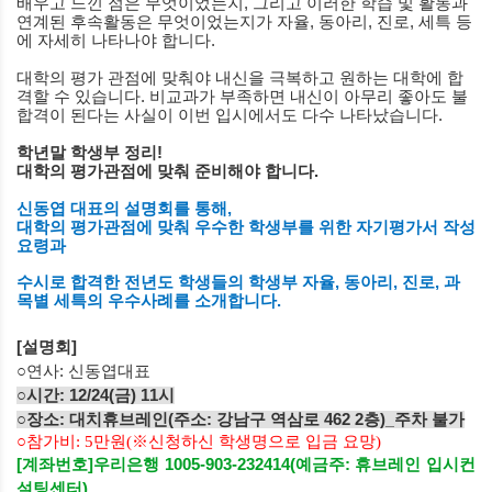
배우고 느낀 점은 무엇이었는지
,
그리고 이러한 학습 및 활동과
연계된 후속활동은 무엇이었는지가 자율
,
동아리
,
진로
,
세특 등
에 자세히 나타나야 합니다
.
대학의 평가 관점에 맞춰야 내신을 극복하고 원하는 대학에 합
격할 수 있습니다
.
비교과가 부족하면 내신이 아무리 좋아도 불
합격이 된다는 사실이 이번 입시에서도 다수 나타났습니다
.
학년말 학생부 정리
!
대학의 평가관점에 맞춰 준비해야 합니다
.
신동엽 대표의 설명회를 통해
,
대학의 평가관점에 맞춰 우수한 학생부를 위한 자기평가서 작성
요령과
수시로 합격한 전년도 학생들의 학생부 자율
,
동아리
,
진로
,
과
목별 세특의 우수사례를 소개합니다
.
[
설명회
]
○연사: 신동엽대표
○시간: 12/24(금) 11시
○
장소: 대치휴브레인
(
주소: 강남구 역삼로 462 2층)_
주차 불가
○
참가비: 5만원(
※신청하신 학생명으로 입금 요망)
[계좌번호]
우리은행 1005-903-232414
(예금주: 휴브레인 입시컨
설팅센터)