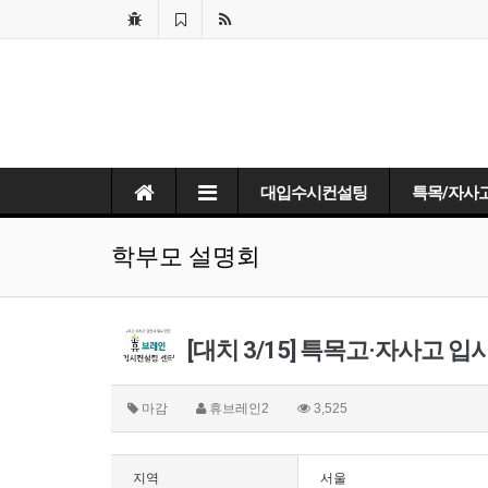
대입수시컨설팅
특목/자사
학부모 설명회
[대치 3/15] 특목고·자사고 
마감
휴브레인2
3,525
지역
서울