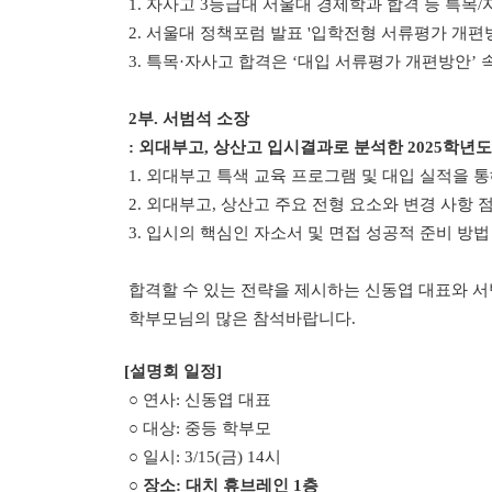
1. 자사고 3등급대 서울대 경제학과 합격 등 특목
2. 서울대 정책포럼 발표 '입학전형 서류평가 개편방
3. 특목·자사고 합격은 ‘대입 서류평가 개편방안’
2부. 서범석 소장
: 외대부고, 상산고 입시결과로 분석한 2025학년
1. 외대부고 특색 교육 프로그램 및 대입 실적을 
2. 외대부고, 상산고 주요 전형 요소와 변경 사항 점
3. 입시의 핵심인 자소서 및 면접 성공적 준비 방법
합격할 수 있는 전략을 제시하는 신동엽 대표와 서
학부모님의 많은 참석바랍니다.
1
[
설명회 일정
]
○ 연사
:
신동엽 대표
○ 대상
: 중등
학부모
○ 일시
: 3/15(금
) 14
시
○ 장소
: 대치 휴브레인 1층