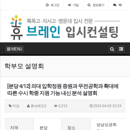
로그인
가입
정보찾기
13
MENU
학부모 설명회
[분당 4/12] 의대 입학정원 증원과 무전공학과 확대에
따른 수시 학종 지원 가능 내신 분석 설명회
마감
휴브레인2
3,213
2024.04.03 15:24
성남상공회
지역
분당
장소