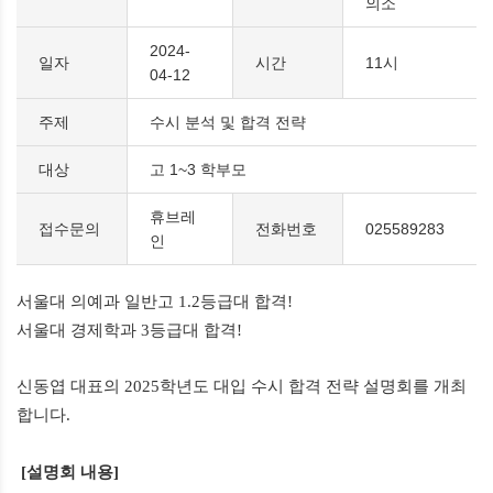
의소
2024-
일자
시간
11시
04-12
주제
수시 분석 및 합격 전략
대상
고 1~3 학부모
휴브레
접수문의
전화번호
025589283
인
서울대 의예과 일반고
1.2
등급대 합격
!
서울대 경제학과
3
등급대 합격
!
신동엽 대표의
2025
학년도 대입 수시 합격 전략 설명회를 개최
합니다
.
[
설명회 내용]