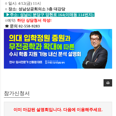
○ 일시
: 4/12(금
) 11
시
○ 장소
: 성남상공회의소 3층 대강당
▶주소: 성남시 분당구 양현로 164(이매동 114번지)
○예약
:
하단 상담청서 작성!
☎ 문의
02-558-9283
참가신청서
이미 마감된 설명회입니다. 다음에 이용해주세요.