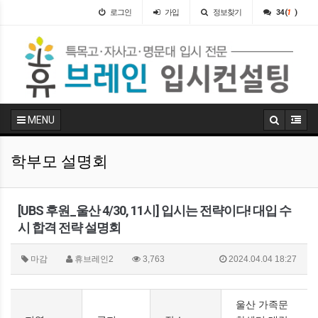
로그인
가입
정보찾기
34 (
1
)
MENU
학부모 설명회
[UBS 후원_울산 4/30, 11시] 입시는 전략이다! 대입 수
시 합격 전략 설명회
마감
휴브레인2
3,763
2024.04.04 18:27
울산 가족문