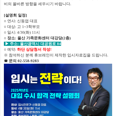
비의 올바른 방향을 세우시기 바랍니다.
[
설명회 일정
]
○ 연사
:
신동엽 대표
○ 대상
:
고
1~3
학부모
○ 일시
: 4/30(화
) 11
시
○ 장소
: 울산 가족문화센터 대강당(2층)
▶ 주소: 울산광역시 대공원로 84
○ 예약
:
하단 상담청서 작성!
※ 참석하신 분께 휴브레인이 제작한 입시자료집을 드립니다.
☎ 문의
02-558-9283