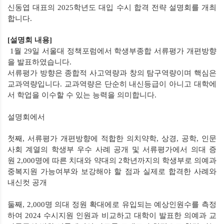
신동엽 대표의
2025
학년도 대입 수시 합격 전략 설명회를 개최
합니다
.
[
설명회 내용]
1
월
29
일 서울대 정책포럼에서 학생부종합 서류평가 개편방향
을 발표하였습니다
.
서류평가 방향은 종합적 사고역량과 창의 탐구역량이며 핵심은
교과역량입니다
.
교과역량은 단순히 내신등급이 아니고 대학에
서 학업을 이수할 수 있는 능력을 의미합니다
.
설명회에서
첫째
,
서류평가 개편방향에 적합한 의치약학
,
상경
,
공학
,
인문
사회 계열의 학생부 우수 사례 공개 및 서류평가에서 의대 증
원
2,000
명에 따른 치대와 약대의
2
학년까지의 학생부로 의예과
중복지원 가능여부와 보강해야 할 점과 실제로 합격한 사례와
내신컷 공개
둘째
, 2,000
명 의대 정원 확대에로 유입되는 예상인원수를 측정
하여
2024
수시지원 인원과 비교하고 대학이 발표한 의예과 교