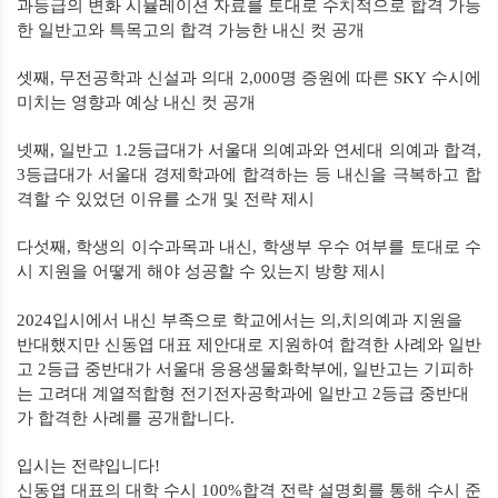
과등급의 변화 시뮬레이션 자료를 토대로 수치적으로 합격 가능
한 일반고와 특목고의 합격 가능한 내신 컷 공개
셋째
,
무전공학과 신설과 의대
2,000
명 증원에 따른
SKY
수시에
미치는 영향과 예상 내신 컷 공개
넷째
,
일반고
1.2
등급대가 서울대 의예과와 연세대 의예과 합격
,
3
등급대가 서울대 경제학과에 합격하는 등 내신을 극복하고 합
격할 수 있었던 이유를 소개 및 전략 제시
다섯째
,
학생의 이수과목과 내신
,
학생부 우수 여부를 토대로 수
시 지원을 어떻게 해야 성공할 수 있는지 방향 제시
2024
입시에서 내신 부족으로 학교에서는 의
,
치의예과 지원을
반대했지만 신동엽 대표 제안대로 지원하여 합격한 사례와 일반
고
2
등급 중반대가 서울대 응용생물화학부에
,
일반고는 기피하
는 고려대 계열적합형 전기전자공학과에 일반고
2
등급 중반대
가 합격한 사례를 공개합니다
.
입시는 전략입니다!
신동엽 대표의 대학 수시 100%합격 전략 설명회를 통해 수시 준