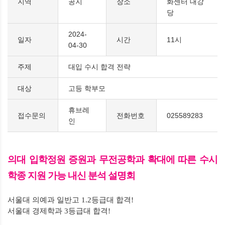
지역
공지
장소
화센터 대강
당
2024-
일자
시간
11시
04-30
주제
대입 수시 합격 전략
대상
고등 학부모
휴브레
접수문의
전화번호
025589283
인
의대 입학정원 증원과 무전공학과 확대에 따른 수시
학종 지원 가능 내신 분석 설명회
서울대 의예과 일반고
1.2
등급대 합격
!
서울대 경제학과
3
등급대 합격
!