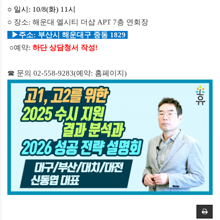
○ 일시
: 10/8(화
) 11
시
○ 장소
: 해운대 엘시티 더샵 APT 7층 연회장
▶주소: 부산시 해운대구 중동 1829
○예약
:
하단 상담청서 작성!
☎ 문의
02-558-9283(
예약
:
홈페이지
)