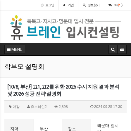
로그인
가입
정보찾기
10 (
2
)
MENU
학부모 설명회
[10/8, 부산] 고1,고2를 위한 2025 수시 지원 결과 분석
및 2026 성공 전략 설명회
마감
휴브레인2
2,898
2024.09.25 17:30
해운대 엘시
지역
부산
장소