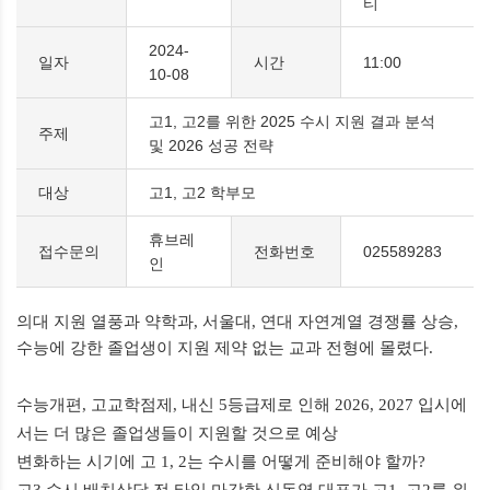
티
2024-
일자
시간
11:00
10-08
고1, 고2를 위한 2025 수시 지원 결과 분석
주제
및 2026 성공 전략
대상
고1, 고2 학부모
휴브레
접수문의
전화번호
025589283
인
의대 지원 열풍과 약학과
,
서울대
,
연대 자연계열 경쟁률 상승
,
수능에 강한 졸업생이 지원 제약 없는 교과 전형에 몰렸다
.
수능개편
,
고교학점제
,
내신
5
등급제로 인해
2026, 2027
입시에
서는 더 많은 졸업생들이 지원할 것으로 예상
변화하는 시기에 고
1, 2
는 수시를 어떻게 준비해야 할까
?
고
3
수시 배치상담 전 타임 마감한 신동엽 대표가 고
1,
고
2
를 위