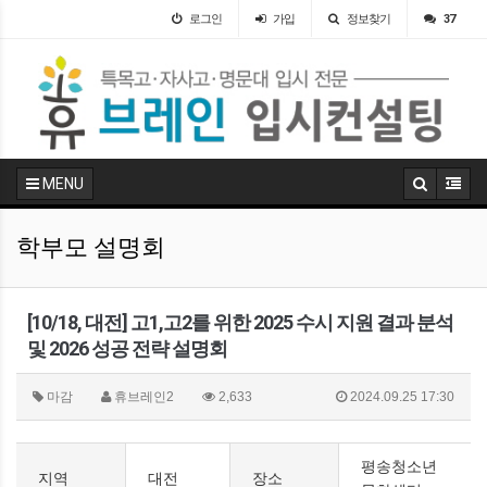
로그인
가입
정보찾기
37
MENU
학부모 설명회
[10/18, 대전] 고1,고2를 위한 2025 수시 지원 결과 분석
및 2026 성공 전략 설명회
마감
휴브레인2
2,633
2024.09.25 17:30
평송청소년
지역
대전
장소