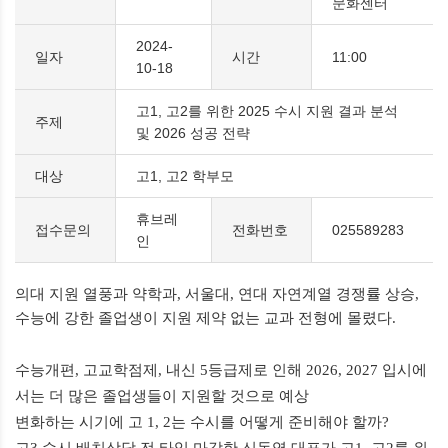
문화센터
2024-
일자
시간
11:00
10-18
고1, 고2를 위한 2025 수시 지원 결과 분석
주제
및 2026 성공 전략
대상
고1, 고2 학부모
휴브레
접수문의
전화번호
025589283
인
의대 지원 열풍과 약학과
,
서울대
,
연대 자연계열 경쟁률 상승
,
수능에 강한 졸업생이 지원 제약 없는 교과 전형에 몰렸다
.
수능개편
,
고교학점제
,
내신
5
등급제로 인해
2026, 2027
입시에
서는 더 많은 졸업생들이 지원할 것으로 예상
변화하는 시기에 고
1, 2
는 수시를 어떻게 준비해야 할까
?
고
3
수시 배치상담 전 타임 마감한 신동엽 대표가 고
1,
고
2
를 위