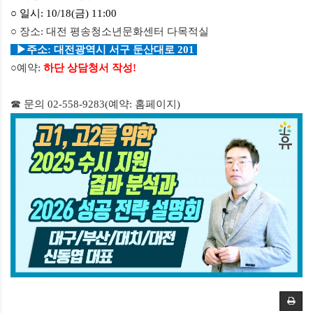
○ 일시
: 10/18(금) 11:00
○ 장소
: 대전 평송청소년문화센터 다목적실
▶주소: 대전광역시 서구 둔산대로 201
○예약
:
하단 상담청서 작성!
☎ 문의
02-558-9283(
예약
:
홈페이지
)