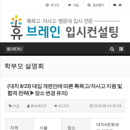
로그인
가입
정보찾기
25
MENU
학부모 설명회
(대치 8/23) 대입 개편안에 따른 특목고/자사고 지원 및
합격 전략(▶장소 변경 유의)
마감
휴브레인2
13,221
2018.08.19 15:04
대치4문화센
지역
서울
장소