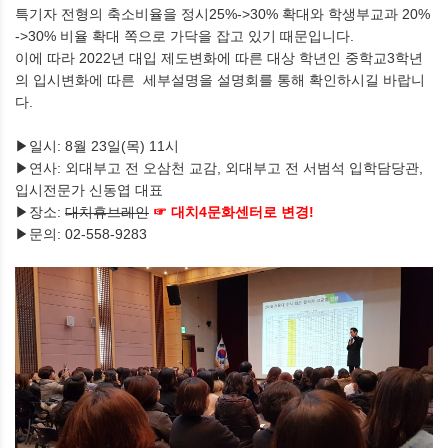
특기자 전형의 축소비율을 정시25%->30% 확대와 학생부교과 20%
->30% 비율 확대 쪽으로 가닥을 잡고 있기 때문입니다.
이에 따라 2022년 대입 제도변화에 따른 대상 학년인 중학교3학년
의 입시변화에 따른 세부설명을 설명회를 통해 확인하시길 바랍니
다.
▶일시: 8월 23일(목) 11시
▶연사: 외대부고 전 오삼천 교감, 외대부고 전 서범석 입학담당관,
입시전문가 신동엽 대표
▶장소:
대치휴브레인
☞ 대치4문화센터로 변경!
▶문의: 02-558-9283