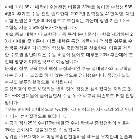
이에 따라 35개 대학이 수능전형 비율을 30%로 높이면 수험생 535
4명이 추가로 수능 전형 입학한다. 2022년 입학정원 41만여명, 대입
시험 인원은 32만8000여명으로 추산되는 가운데 정원 기준 1.2%,
수험생 기준 1.6% 정도가 해당됩니다.
예술·종교 대학이나 포항공대 등 특정 분야 중심 대학을 제외하면 2
0개 이내로 줄어든다. 이들 대학은 특정 과목이나 적성을 위주로 수
험생을 선발하기 때문에 학생부 종합전형을 선호한다. 이들을 제외
한 수도권 일반대학은 수능 비중이 낮아도 대부분 20% 후반대에 포
진돼 영향이 미미할것으로 예상됩니다.
문재인 정부 교육 분야 핵심 국정과제인 수능 절대평가와 고교학점
제는 임기 내 도입을 하지 않는 것으로 정리됐습니다. 중장기 도입
여부도 불투명할것으로 예상됩니다.
중상위권이 주로 해당되는 변화 탓에 경쟁은 심화됐다는 지적도 있
다. EBS 연계율이 줄어들면서 수능 위주 사교육 의존도도 커질 전망
입니다.
“수능 준비에 상대적으로 유리하다고 인식되는 자사고와 외고 인기
가 다시 높아질것으로 보입니다.
지금의 정시25%,수시75% 비율중 수시 학생부 종합전형의 비율4
0%는 변화하지 않을것으로 예상됩니다.
상위권 주요대학에서 학생부종합전형비율 40%을 유지한채 논술과