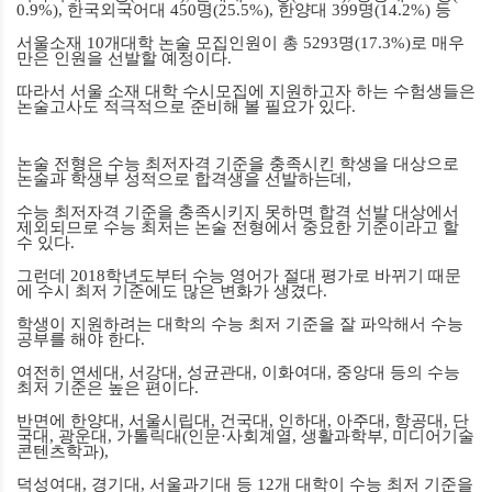
0.9%),
한국외국어대
450
명
(25.5%),
한양대
399
명
(14.2%)
등
서울소재
10
개대학 논술 모집인원이 총
5293
명
(17.3%)
로 매우
만은 인원을 선발할 예정이다
.
따라서 서울 소재 대학 수시모집에 지원하고자 하는 수험생들은
논술고사도 적극적으로 준비해 볼 필요가 있다
.
논술 전형은 수능 최저자격 기준을 충족시킨 학생을 대상으로
논술과 학생부 성적으로 합격생을 선발하는데
,
수능 최저자격 기준을 충족시키지 못하면 합격 선발 대상에서
제외되므로 수능 최저는 논술 전형에서 중요한 기준이라고 할
수 있다
.
그런데
2018
학년도부터 수능 영어가 절대 평가로 바뀌기 때문
에 수시 최저 기준에도 많은 변화가 생겼다
.
학생이 지원하려는 대학의 수능 최저 기준을 잘 파악해서 수능
공부를 해야 한다
.
여전히 연세대
,
서강대
,
성균관대
,
이화여대
,
중앙대 등의 수능
최저 기준은 높은 편이다
.
반면에 한양대
,
서울시립대
,
건국대
,
인하대
,
아주대
,
항공대
,
단
국대
,
광운대
,
가톨릭대
(
인문·사회계열
,
생활과학부
,
미디어기술
콘텐츠학과
),
덕성여대
,
경기대
,
서울과기대 등
12
개 대학이 수능 최저 기준을