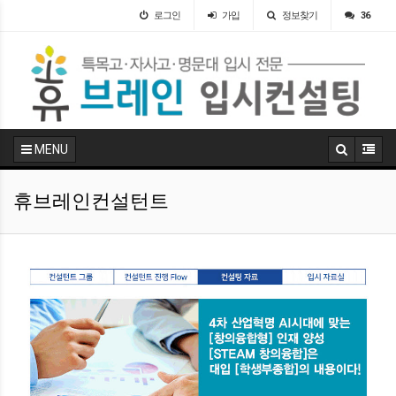
로그인
가입
정보찾기
36
MENU
휴브레인컨설턴트