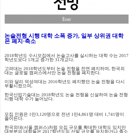
논술전형 시행 대학 소폭 증가
,
일부 상위권 대학
은 폐지
·
축소
2018
학년도 수시모집에서 논술고사를 실시하는 대학 수는
2017
학년도보다
1
개교 증가한
31
개교다
.
고려대는
2018
학년도부터 논술 전형을 전면 폐지하며
,
한국외
대는 글로벌 캠퍼스에서만 논술 전형을 폐지한다
.
이와 달리 덕성여대는
2016
학년도 폐지했던 논술 전형을 다시
부활시켰으며
,
한국산업기술대는
2018
학년도 논술 전형을 신설하여 논술 전형
시행 대학 수가 늘어났다
.
모집 인원은
1
만
3,120
명으로 전년
1
만
4,861
명 대비
1,741
명이
줄어든다
.
한국외대
(
서울 캠퍼스
)
처럼 모집 규모를 확대한 대학도 있지만
대부분의 대학들은
2017
학년도의 선발 규모를 유지하거나 축소