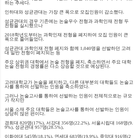
하는 추세다
.
인하대와 성균관대는 가장 큰 폭으로 모집인원이 감소했다
.
성균관대의 경우 기존에는 논술우수 전형과 과학인재 전형 두
전형을 실시했으나
2018
학년도부터는 과학인재 전형을 폐지하여 모집 인원이 큰
폭으로 줄어들었다
.
성균관대 과학인재 전형 폐지와 함께
1,040
명을 선발하던 고려
대 일반 전형이 폐지되는 등
주요 상위권 대학에서 논술 전형을 폐지
,
축소하면서 주요 대학
논술 전형의 경쟁률은 다소 상승할 것으로 예상된다
.
고려대학교가 논술을 폐지하고
,
다른 대부분의 대학들도 논술고
사를 통하여 선발하는 인원을 축소하였다
.
그러나 논술고사를 통하여 선발하는 인원이 전체적으로는 규모
가 작지만
서울 소재 주요 대학들은 논술고사를 통하여 선발하는 인원이
상당히 많은 편이다
.
경희대
820
명
(17%),
서강대
356
명
(22.2%),
서울시립대
168
명
(9.
9%),
성균관대
957
명
(28.5%),
이화여대
545
명
(18.1%),
연세대
683
명
(19.9%),
중앙대
916
명
(2