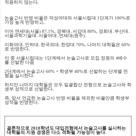
적용하지 않는다
.
논술고사 반영 비율은 덕성여대와 서울시립대
1
단계가
100%
로
가장 높게 반영하고
,
이어 연세대
(
서울
) 87.1%,
경북대
․
서강대
80%,
경희대
․
부산대
․
서울과학기술대
․
서울여대
․
연세대
(
원주
)
․
이화여대
․
인하대
․
한국외대
․
한양대
70%,
나머지 대학들은
60%
로 반영한다
.
이 중 서울시립대는
1
단계에서 논술고사로 모집 정원의
4
배수
를 선발한 다음
2
단계에서 논술고사
60% +
학생부
40%
로 선발하는 단계별 전
형을 실시한다
.
하지만 나머지 대학들은 모두 일괄합산 전형으로 논술고사와 학
생부 성적으로 선발한다
.
즉
,
앞서 언급한 논술고사 반영 비율을 제외한 비율만큼 학생부
성적을 반영한다
.
결론적으로
2018
학년도 대입전형에서 논술고사를 실시하는
대학들의 지원 경쟁은 다소 격화될 가능성이 높다
.