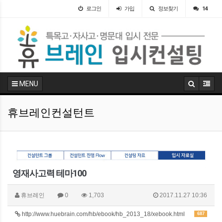
로그인
가입
정보찾기
14
MENU
휴브레인컨설턴트
영재사고력 테마100
휴브레인
0
1,703
2017.11.27 10:36
http://www.huebrain.com/hb/ebook/hb_2013_18/xebook.html
687