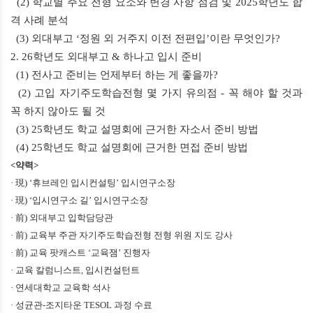
(2) 학교별 주요 전형 요소와 변경 사항 점검 및 2025학년도 합
격 사례 분석
(3) 외대부고 ‘정원 외 거주지 이전 전편입’이란 무엇인가?
2. 26학년도 외대부고 & 하나고 입시 준비
(1) 전사고 준비는 언제부터 하는 게 좋을까?
(2) 고입 자기주도학습전형 몇 가지 유의점 - 꼭 해야 할 것과
꼭 하지 않아도 될 것
(3) 25학년도 학교 설명회에 근거한 자소서 준비 방법
(4) 25학년도 학교 설명회에 근거한 면접 준비 방법
<
약력
>
· 現
) ‘
휴브레인 입시컨설팅
’
입시연구소장
· 現
) ‘
입시연구소 길
’
입시연구소장
· 前
)
외대부고 입학담당관
· 前
)
교육부 주관 자기주도학습전형 전형 위원 지도 강사
· 前
)
교육 팟캐스트
‘
교육잼
’
진행자
· 교육 칼럼니스트
,
입시컨설턴트
· 연세대학교 교육학 석사
· 성균관
-
조지타운
TESOL
과정 수료