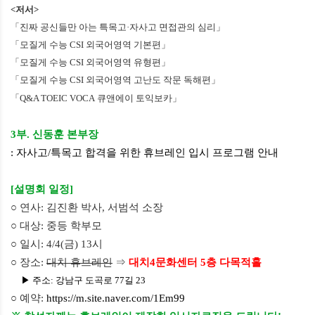
<
저서
>
「진짜 공신들만 아는 특목고
·
자사고 면접관의 심리」
「모질게 수능
CSI
외국어영역 기본편」
「모질게 수능
CSI
외국어영역 유형편」
「모질게 수능
CSI
외국어영역 고난도 작문 독해편」
「
Q&A TOEIC VOCA
큐앤에이 토익보카」
3부. 신동훈 본부장
: 자사고/특목고 합격을 위한 휴브레인 입시 프로그램 안내
[
설명회 일정
]
○ 연사
: 김진환 박사
, 서범석 소장
○ 대상
: 중등
학부모
○ 일시
: 4/4(금
) 13
시
○ 장소
:
대치 휴브레인
⇒
대치4문화센터 5층 다목적홀
▶ 주소
: 강남
구 도곡로 77길 23
○ 예약
:
https://m.site.naver.com/1Em99