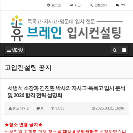
로그인
가입
정보찾기
29
MENU
고입컨설팅 공지
서범석 소장과 김진환 박사의 자사고·특목고 입시 분석
및 2026 합격 전략 설명회
휴브레인2
0
3,633
2025.03.21 16:06
★장소 변경
공지
★
신청인원 초과로 인해 장소를
대치４문화센터
로 변경하였습니