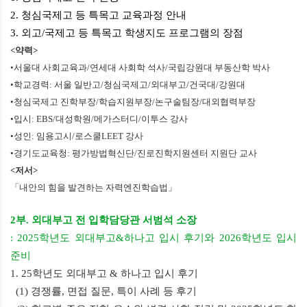
2. 청심국제고 등 특목고 교육과정 안내
3. 외고/국제고 등 특목고 학생지도 프로그램의 장점
<
약력
>
•서울대 사회교육과/
연세대 사회학 석사/
국립강원대 부동산학 박사
•학교경력
:
서울 일반고
/
청심국제고
/
외대부고
/
건국대
/
강원대
•청심국제고 진학부장
/
학습지원부장/
논구술팀장/
대외협력부장
•입시
: EBS/
대성학원/메가스터디/이투스 강사
•성인
:
임용고시
/
로스쿨
LEET
강사
•경기도교육청
:
평가방법혁신단
/
진로진학지원센터 지원단 교사
<
저서
>
「
내안의 힘을 발견하는 자력엔진학습법
」
2부. 외대부고 전 입학담당관 서범석 소장
: 2025학년도 외대부고&하나고 입시 후기와 2026학년도 입시
준비
1.
25학년도 외대부고 & 하나고 입시 후기
(1) 경쟁률, 면접 질문, 특이 사례 등 후기