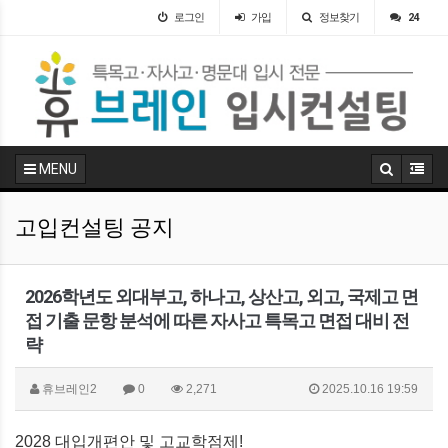
로그인
가입
정보찾기
24
MENU
고입컨설팅 공지
2026학년도 외대부고, 하나고, 상산고, 외고, 국제고 면
접 기출 문항 분석에 따른 자사고 특목고 면접 대비 전
략
휴브레인2
0
2,271
2025.10.16 19:59
2028
대입개편안 및 고교학점제
!