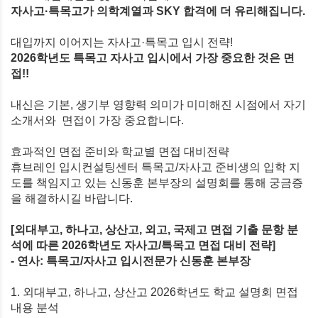
자사고·특목고가 의학계열과
SKY
합격에 더 유리해집니다
.
대입까지 이어지는 자사고·특목고 입시 전략
!
2026
학년도 특목고 자사고 입시에서 가장 중요한 것은 면
접
!!
내신은 기본
,
생기부 영향력 의미가
미미해진 시점에서 자기
소개서와
면접이 가장 중요합니다
.
효과적인 면접 준비와 학교별 면접 대비전략
휴브레인 입시컨설팅센터 특목고/
자사고 준비생의
입학 지
도를 책임지고 있는
신동훈
본부장의
설명회를 통해 궁금증
을 해결하시길 바랍니다
.
[외대부고
,
하나고
,
상산고
,
외고
,
국제고 면접 기출 문항 분
석에 따른
2026
학년도 자사고/특목고
면접 대비 전략]
- 연사
:
특목고
/
자사고 입시전문가 신동훈 본부장
1.
외대부고
,
하나고
,
상산고
2026
학년도 학교 설명회 면접
내용 분석