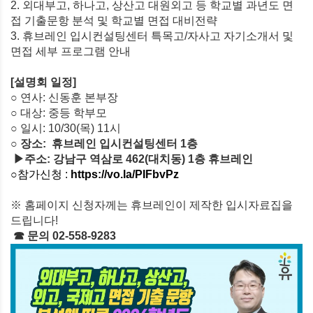
2.
외대부고
,
하나고
,
상산고
대원외고 등 학교별 과년도 면
접 기출문항 분석 및 학교별 면접 대비전략
3.
휴브레인 입시컨설팅센터 특목고/자사고 자기소개서 및
면접 세부 프로그램 안내
[
설명회 일정
]
○ 연사
:
신동훈 본부장
○ 대상
:
중등
학부모
○ 일시
: 10/30(
목
) 11
시
○ 장소
:
휴브레인 입시컨설팅센터
1
층
▶주소
:
강남구 역삼로
462(
대치동
) 1
층 휴브레인
○참가신청
:
https://vo.la/PIFbvPz
※ 홈페이지 신청자께는 휴브레인이 제작한 입시자료집을
드립니다
!
☎ 문의
02-558-9283