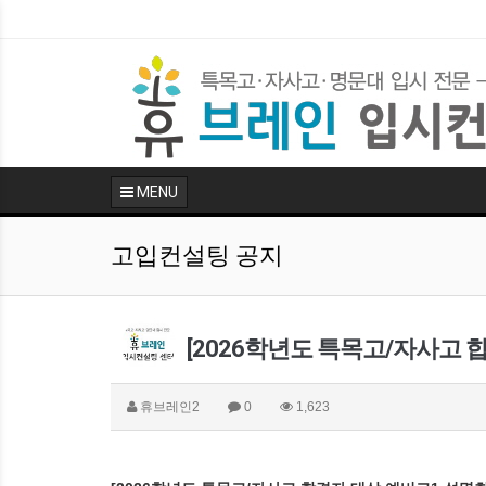
MENU
고입컨설팅 공지
[2026학년도 특목고/자사고 
휴브레인2
0
1,623