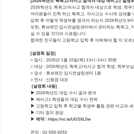
[2026
학년도 특목고
/
자사고 합격자 대상 예비고
1
설명
2026
학년도 특목고
/
자사고 합격자 대상으로 학생
,
학부
여러분들이 진학 하신 특목고
,
자사고는 수시에 강세를
입학 후 어떻게 학생부를 챙겨야 하는지
2026
학년도부터
또한
,
휴브레인 입시컨설팅센터에서 관리하는 특목고
,
실 수 있을 것이라 사료됩니다
.
합격한 친구들이 고등학교 입학 후 어찌해야 할 지 모
[
설명회 일정
]
○
일시
: 2026
년
1
월
15
일
(
목
) 13
시
~14
시
30
분
○
대상
: 2026
학년도 특목고
/
자사고 합격 학생
,
학부모님
○
장소
:
휴브레인 입시컨설팅센터
1
층
○
연사
:
신동엽 대표
[
설명회 내용
]
▶
2026
학년도 대입 수시 결과 분석
▶
예비고
1
학생들의 대입 수시 전략
▶
고등학교 입학 후 학교별 학생부 활동 관련 비교과 
▶
기타 질의 응답
▶ 예약
:
https://vo.la/UGSXL5w
문의
: 02-558-9283