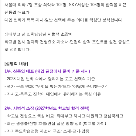
서울대 의학 7명 포함 의약학 102명, SKY서성한 106명의 합격을 이끈
신동엽 대표
가
대입 변화가 특목·자사·일반 선택에 주는 의미를 핵심만 분석합니다.
외대부고 전 입학담당관
서범석 소장
이
학교별 입시 결과와 전형요소·자소서·면접의 합격 포인트를 실전 중심으
로 정리합니다.
[설명회 내용]
1부. 신동엽 대표 (대입 관점에서 준비 기준 제시)
- 2028 대입 변화 속에서 달라지는 고교 선택의 기준
- 평가 구조 변화: “무엇을 했는가”보다 “어떻게 준비했는가”
- 자사고·특목고 진학이 대입에서 유리해지는 핵심 이유
2부. 서범석 소장 (2027학년도 학교별 합격 전략)
- 학교별 전형요소 핵심 비교: 외대부고·하나고·대원외고·청심국제고
- 최근 경쟁률/전형 흐름/면접 질문 방향 정리(학교별 차이)
- 자기주도학습전형 자소서 구조: 소재
·
근거
·검증