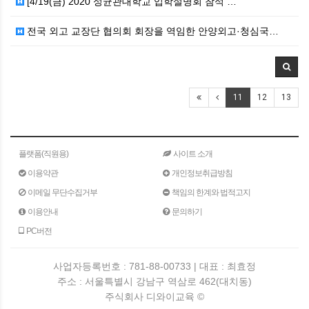
[4/19(금) 2020 성균관대학교 입학설명회 참석 …
전국 외고 교장단 협의회 회장을 역임한 안양외고·청심국…
11
12
13
플랫폼(직원용)
사이트 소개
이용약관
개인정보취급방침
이메일 무단수집거부
책임의 한계와 법적고지
이용안내
문의하기
PC버전
사업자등록번호 : 781-88-00733 | 대표 : 최효정
주소 : 서울특별시 강남구 역삼로 462(대치동)
주식회사 디와이교육 ©