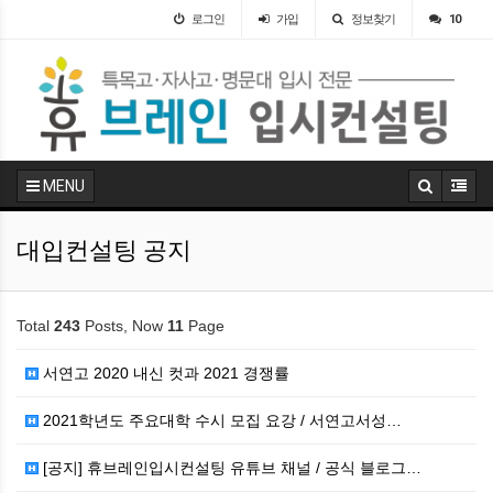
로그인
가입
정보찾기
10
MENU
대입컨설팅 공지
Total
243
Posts, Now
11
Page
서연고 2020 내신 컷과 2021 경쟁률
2021학년도 주요대학 수시 모집 요강 / 서연고서성…
[공지] 휴브레인입시컨설팅 유튜브 채널 / 공식 블로그…