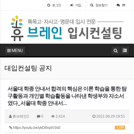
로그인
가입
정보찾기
31
MENU
대입컨설팅 공지
서울대 학종 안내서 합격의 핵심은 이론 학습을 통한 탐
구활동과 개인별 학습활동을 나타낸 학생부와 자소서
였다_서울대 학종 안내서…
휴브레인2
0
2,414
2021.06.29 19:51
https://youtu.be/ykD8nplV3s0
1,130