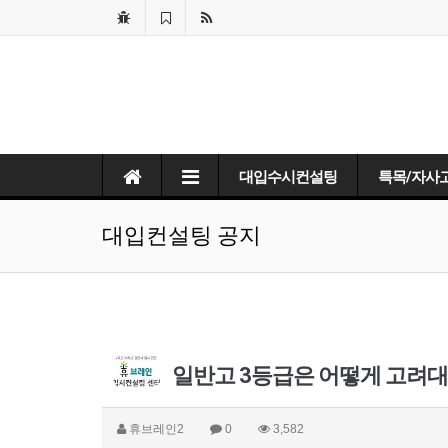
대입수시컨설팅
특목/자사
대입컨설팅 공지
일반고 3등급은 어떻게 고려대
휴브레인2
0
3,582