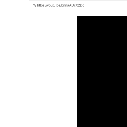
https://youtu.be/bnnaAUcX2Dc