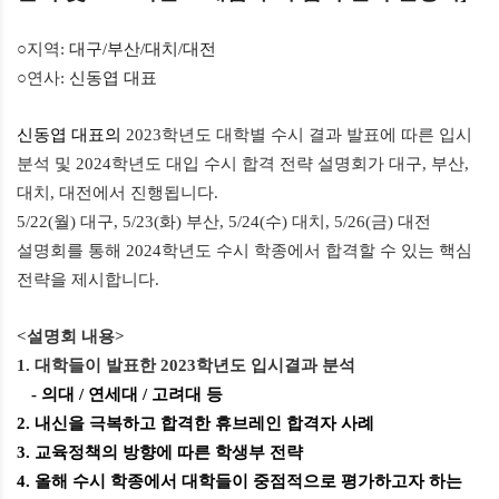
○지역
:
대구
/
부산
/
대치
/
대전
○연사
:
신동엽 대표
신동엽 대표의
2023
학년도 대학별 수시 결과 발표에 따른 입시
분석 및
2024
학년도 대입 수시 합격 전략 설명회가 대구
,
부산
,
대치
,
대전에서 진행됩니다
.
5/22(
월
)
대구
, 5/23(
화
)
부산
, 5/24(
수
)
대치
, 5/26(
금
)
대전
설명회를 통해
2024
학년도 수시 학종에서 합격할 수 있는 핵심
전략을 제시합니다
.
<
설명회 내용
>
1.
대학들이 발표한
2023
학년도 입시결과 분석
-
의대
/
연세대
/
고려대 등
2.
내신을 극복하고 합격한 휴브레인 합격자 사례
3.
교육정책의 방향에 따른 학생부 전략
4.
올해 수시 학종에서 대학들이 중점적으로 평가하고자 하는