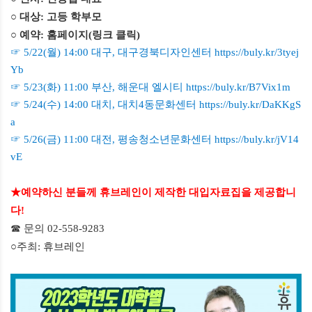
○ 대상
:
고등 학부모
○ 예약
:
홈페이지
(
링크 클릭
)
☞
5/22(
월
) 14:00
대구
,
대구경북디자인센터
https://buly.kr/3tyej
Yb
☞
5/23(
화
) 11:00
부산
,
해운대 엘시티
https://buly.kr/B7Vix1m
☞
5/24(
수
) 14:00
대치
,
대치
4
동문화센터
https://buly.kr/DaKKgS
a
☞
5/26(
금
) 11:00
대전
,
평송청소년문화센터
https://buly.kr/jV14
vE
★
예약하신 분들께 휴브레인이 제작한 대입자료집을 제공합니
다
!
☎ 문의
02-558-9283
○
주최: 휴브레인