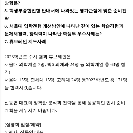
방향은
?
5.
학생부종합전형 안내서에 나와있는 평가관점에 맞춘 준비전
략
6.
서울대 입학전형 개선방안에 나타난 깊이 있는 학습경험과
문제해결력
,
창의력이 나타난 학생부 우수사례는
?
7.
휴브레인 지도사례
2023
학년도 수시 결과 휴브레인은
서울대 의학계열
7
명
,
빅
6
의예과
24
명 등 의학계열 총
63
명 합
격
!
서울대
15
명
,
연세대
15
명
,
고려대
24
명 등
2023
학년도 총
171
명
을 합격시켰습니다
.
신동엽 대표의 정확한 분석과 전략을 통해 성공적인 입시 준비
계획을 세우시기 바랍니다
.
[
설명회 일정
/
예약
]
○ 연사
:
신동엽 대표