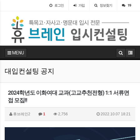
로그인
가입
정보찾기
19
MENU
대입컨설팅 공지
2024학년도 이화여대 교과(고교추천전형) 1:1 서류면
접 모집!!
휴브레인2
1
2,756
2022.10.07 18:21