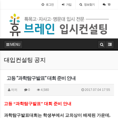
로그인
가입
정보찾기
13
MENU
대입컨설팅 공지
고등 “과학탐구발표” 대회 준비 안내
끼끼
0
4,580
2017.07.04 17:55
고등
“
과학탐구발표
”
대회 준비 안내
과학탐구발표대회는 학생부에서 교외상이 배제된 가운데
,