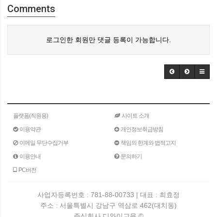
Comments
로그인한 회원만 댓글 등록이 가능합니다.
플랫폼(직원용)
사이트 소개
이용약관
개인정보취급방침
이메일 무단수집거부
책임의 한계와 법적고지
이용안내
문의하기
PC버전
사업자등록번호 : 781-88-00733 | 대표 : 최효정
주소 : 서울특별시 강남구 역삼로 462(대치동)
주식회사 디와이교육 ©