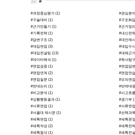
#
#과정중심평가 (1)
#관심분야정
#구술대비 (1)
#구조화답변
#근거만들기 (1)
#근거정리 
#기록전략 (1)
#내신전략 
#답변구조 (2)
#대안제시 
#대입면접 (3)
#대입수시 
#대입컨설팅 (13)
#대체근거 
#데이터해석 (1)
#독서탐구 
#면접검증 (1)
#면접답변구
#면접연계 (2)
#면접연습 
#면접질문 (2)
#모의면접 
#반대논리 (1)
#반박대응 
#비교분석 (1)
#사고흐름 
#상황행동결과 (1)
#생기부 (1
#서류면접 (1)
#서울대 제시문 (1)
#선택과목 
#세특면접 (1)
#세특문장 
#세특작성 (2)
#세특전략 
#세특첨삭 (1)
#세특컨설팅