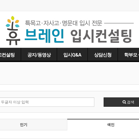
고컨설팅
공지/동영상
입시Q&A
상담신청
학부모
검색
인기
색인