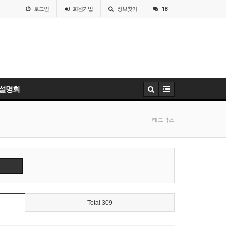
로그인
회원
가입
정보찾기
18
 설명회
태그박스
Total 309