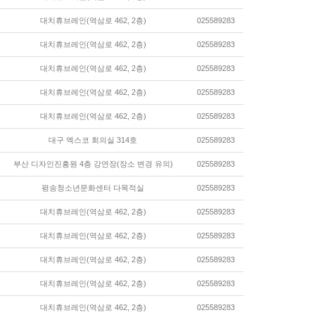
대치휴브레인(역삼로 462, 2층)
025589283
대치휴브레인(역삼로 462, 2층)
025589283
대치휴브레인(역삼로 462, 2층)
025589283
대치휴브레인(역삼로 462, 2층)
025589283
대치휴브레인(역삼로 462, 2층)
025589283
대구 엑스코 회의실 314호
025589283
부산 디자인진흥원 4층 강연장(장소 변경 유의)
025589283
평송청소년문화센터 다목적실
025589283
대치휴브레인(역삼로 462, 2층)
025589283
대치휴브레인(역삼로 462, 2층)
025589283
대치휴브레인(역삼로 462, 2층)
025589283
대치휴브레인(역삼로 462, 2층)
025589283
대치휴브레인(역삼로 462, 2층)
025589283