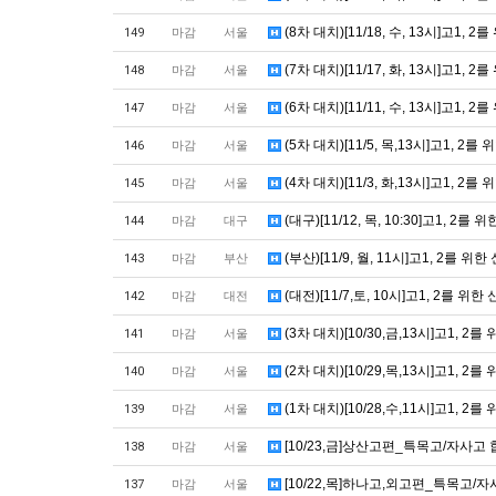
(8차 대치)[11/18, 수, 13시]
149
마감
서울
(7차 대치)[11/17, 화, 13시]
148
마감
서울
(6차 대치)[11/11, 수, 13시]
147
마감
서울
(5차 대치)[11/5, 목,13시]고1
146
마감
서울
(4차 대치)[11/3, 화,13시]고1
145
마감
서울
(대구)[11/12, 목, 10:30]고1
144
마감
대구
(부산)[11/9, 월, 11시]고1, 
143
마감
부산
(대전)[11/7,토, 10시]고1, 2
142
마감
대전
(3차 대치)[10/30,금,13시]고1
141
마감
서울
(2차 대치)[10/29,목,13시]고1
140
마감
서울
(1차 대치)[10/28,수,11시]고1
139
마감
서울
[10/23,금]상산고편_특목고/자사고
138
마감
서울
[10/22,목]하나고,외고편_특목고/
137
마감
서울