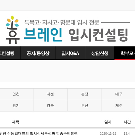
고컨설팅
공지/동영상
입시Q&A
상담신청
학부모
인천
대전
분당
대구
경기
경북
부산
제주
제목
일자
시간
고1, 2를 위한 신동엽대표의 입시상세분석과 학종준비요령
2020-11-19
13시