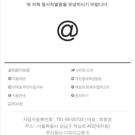
에 의해 형사처벌됨을 유념하시기 바랍니다.
플랫폼(직원용)
사이트 소개
이용약관
개인정보취급방침
이메일 무단수집거부
책임의 한계와 법적고지
이용안내
문의하기
PC버전
사업자등록번호 : 781-88-00733 | 대표 : 최효정
주소 : 서울특별시 강남구 역삼로 462(대치동)
주식회사 디와이교육 ©