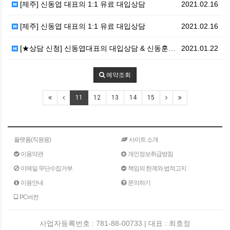
[제주] 신동엽 대표의 1:1 유료 대입상담
2021.02.16
[제주] 신동엽 대표의 1:1 유료 대입상담
2021.02.16
[★상담 신청] 신동엽대표의 대입상담 & 신동훈본부장의…
2021.01.22
예약조회
11
12
13
14
15
플랫폼(직원용)
사이트 소개
이용약관
개인정보취급방침
이메일 무단수집거부
책임의 한계와 법적고지
이용안내
문의하기
PC버전
사업자등록번호 : 781-88-00733 | 대표 : 최효정