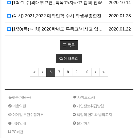
[10/21,수]외대부고편_특목고/자사고 합격 전략 설…
2020.10.14
(대치) 2021,2022 대학입학 수시 학생부종합전형…
2020.01.28
[1/30(목) 대치] 2020학년도 특목고/자사고 입…
2020.01.22
목록
예약조회
6
7
8
9
10
플랫폼(직원용)
사이트 소개
이용약관
개인정보취급방침
이메일 무단수집거부
책임의 한계와 법적고지
이용안내
문의하기
PC버전