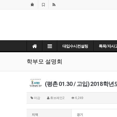
대입수시컨설팅
특목/자사
학부모 설명회
(평촌 01.30 / 고입) 2018
마감
휴브레인2
6,249
지역
경기