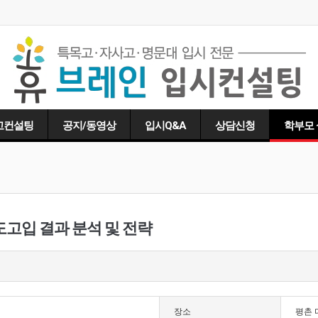
고컨설팅
공지/동영상
입시Q&A
상담신청
학부모
학년도고입 결과 분석 및 전략
장소
평촌 