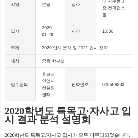
터 사무동 1
지역
분당
장소
층 컨퍼런스
홀
2020-
일자
시간
10:30
01-29
주제
2020 입시 분석 및 2021 입시 전략
대상
중등 학부모
휴브레
인입시
접수문의
전화번호
025589283
컨설팅
센터
2020
학년도 특목고
·자사고 입
시 결과 분석 설명회
2020
학년도 특목고
/
자사고 입시가 모두 마무리되었습니다
. 