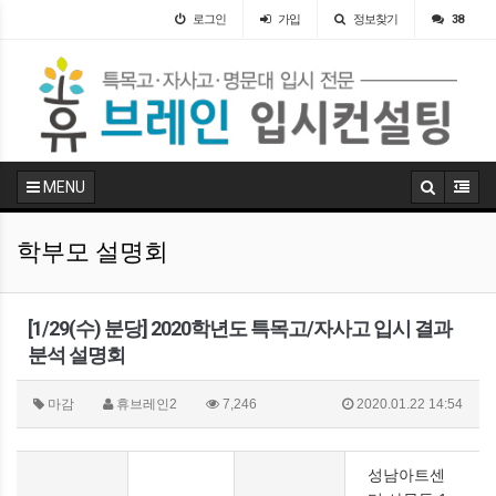
로그인
가입
정보찾기
38
MENU
학부모 설명회
[1/29(수) 분당] 2020학년도 특목고/자사고 입시 결과
분석 설명회
마감
휴브레인2
7,246
2020.01.22 14:54
성남아트센