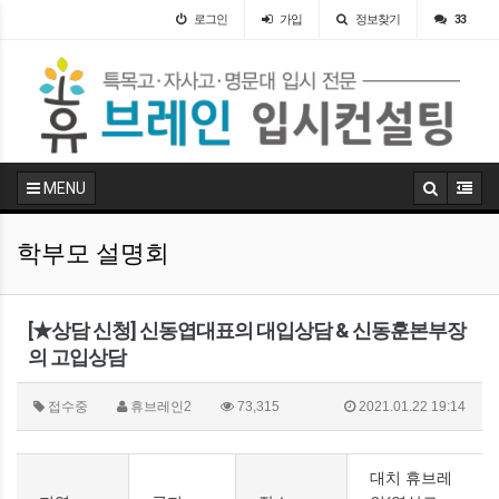
로그인
가입
정보찾기
33
MENU
학부모 설명회
[★상담 신청] 신동엽대표의 대입상담 & 신동훈본부장
의 고입상담
접수중
휴브레인2
73,315
2021.01.22 19:14
대치 휴브레