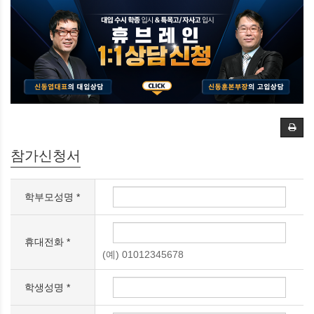
참가신청서
학부모성명 *
휴대전화 *
(예) 01012345678
학생성명 *