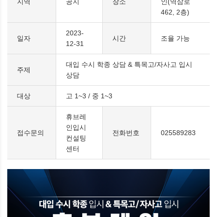
지역
공지
장소
인(역삼로
462, 2층)
2023-
일자
시간
조율 가능
12-31
대입 수시 학종 상담 & 특목고/자사고 입시
주제
상담
대상
고 1~3 / 중 1~3
휴브레
인입시
접수문의
전화번호
025589283
컨설팅
센터