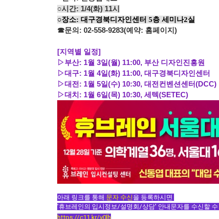
○시간: 1/4(화) 11시
○
장소:
대구경북디자인센터
5
층 세미나
2
실
☎문의: 02-558-9283(예약: 홈페이지)
[지역별 일정
]
▷부산
: 1
월
3
일
(
월
) 11:00,
부산 디자인진흥원
▷대구
: 1
월
4
일
(
화
) 11:00,
대구경북디자인센터
▷대전
: 1
월
5
일
(
수
) 10:30,
대전컨벤션센터
(DCC)
▷대치
: 1
월
6
일
(
목
) 10:30
,
세텍(SETEC)
아래 링크를 통해 
문자 수신
을 등록하시면 
https://c11.kr/v0lh