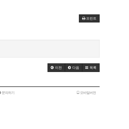
프린트
이전
다음
목록
문의하기
모바일버전