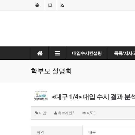
대입수시컨설팅
특목/자사
학부모 설명회
<대구 1/4> 대입 수시 결과 
마감
휴브레인2
4,511
지역
대구