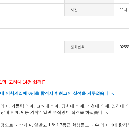
시간
11시
전화번호
0255
1
명
,
고려대
14
명 합격
!”
울대 의학계열에
8
명을 합격시켜 최고의 실적을 거두었습니다
.
 의예
,
가톨릭 의예
,
고려대 의예
,
경희대 의예
,
가천대 의예
,
인하대 
중앙대 의예
과 등 의학계열만 수십명이 합격을 하였습니다
.
것으로 예상되며, 일반고 1.6~1.7등급 학생들도 다수 의예과에 합