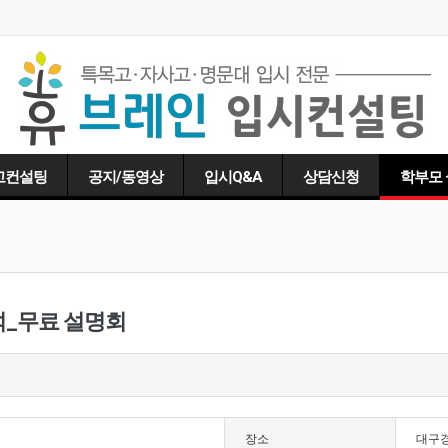
고컨설팅
공지/동영상
입시Q&A
상담신청
학부모
분석_무료 설명회
장소
대구경