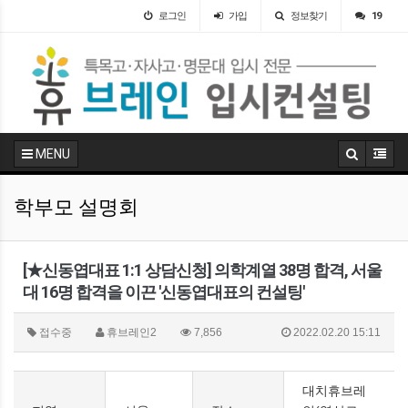
로그인
가입
정보찾기
19
MENU
학부모 설명회
[★신동엽대표 1:1 상담신청] 의학계열 38명 합격, 서울
대 16명 합격을 이끈 '신동엽대표의 컨설팅'
접수중
휴브레인2
7,856
2022.02.20 15:11
대치휴브레