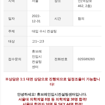
지역
서울
장소
인(역삼로
462, 2층)
2022-
일자
시간
협의
12-31
주제
대입 수시 컨설팅
대상
고1~고3
휴브레
인입시
접수문의
전화번호
025589283
컨설팅
센터
※상담은 1:1 대면 상담으로 진행되므로 일정조율이 가능합니
다!
안녕하세요!
휴브레인입시컨설팅센터입니다.
서울대 의학계열
8
명 등 의학계열 38명 합격
!
서울대 합격자
16
명 등
SKY 44
명 합격
!