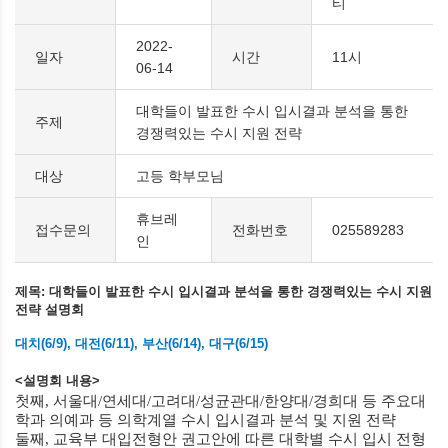
티
2022-
일자
시간
11시
06-14
대학들이 발표한 수시 입시결과 분석을 통한
주제
경쟁력있는 수시 지원 전략
대상
고등 학부모님
휴브레
접수문의
전화번호
025589283
인
제목
:
대학들이 발표한 수시 입시결과 분석을 통한 경쟁력있는 수시 지원
전략 설명회
대치(6/9),
대전
(6/11), 부산(6/14), 대구(6/15)
<
설명회 내용
>
첫째
, 서울대/
연세대
/
고려대
/
성균관대
/
한양대
/
경희대 등 주요대
학과 의예과 등 의학계열 수시 입시결과 분석 및 지원 전략
둘째
,
교육부 대입전형안 권고안에 따른 대학별 수시 입시 전형