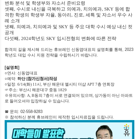
변화 분석 및 학생부와 자소서 준비요령
셋째
,
수시로 내신을 극복하고 의예과
,
치의예과
, SKY
등에 합
격한 학생의 학생부 자율
,
동아리
,
진로
,
세특 및 자소서 우수 사
례 소개
넷째
,
의예과
,
치의예과 및
SKY
등 주요 대학 수시 예상 내신 컷
공개
다섯째
,
2024
학년도
SKY
입시전형의 변화에 따른 전략
합격의 길을 제시해 드리는 휴브레인 신동엽대표의 설명회를 통해
, 2023
학년도
대입 수시 지원 전략을 수립하시기 바랍니다
.
[
설명회
]
○연사
:
신동엽대표
○예약
:
하단
[참가신청서]
작성
○일정
: 6/14(화) 11시,
부산 해운대 엘시티 더샵 APT 7층 연회장
☞주소:
부산시 해운대구 중동 1829
※유의사항: A, B동의 7층이 서로 연결되어 있으며, 상가동이 아닌 아파트
로 들어오셔야 입장하실 수 있습니다.
☎ 문의
: 02-558-9283
※ 참석하신 분께 휴브레인이 제작한 입시자료집을 드립니다
.