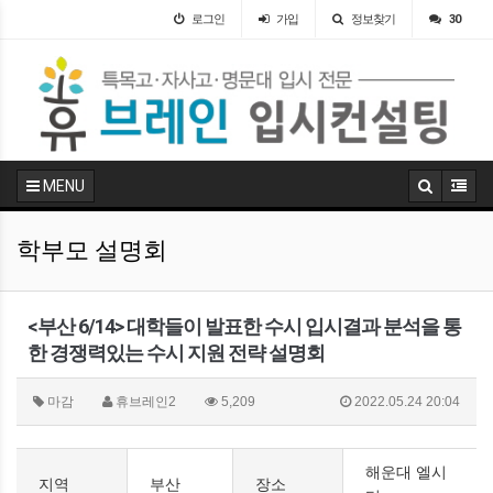
로그인
가입
정보찾기
30
MENU
학부모 설명회
<부산 6/14> 대학들이 발표한 수시 입시결과 분석을 통
한 경쟁력있는 수시 지원 전략 설명회
마감
휴브레인2
5,209
2022.05.24 20:04
해운대 엘시
지역
부산
장소