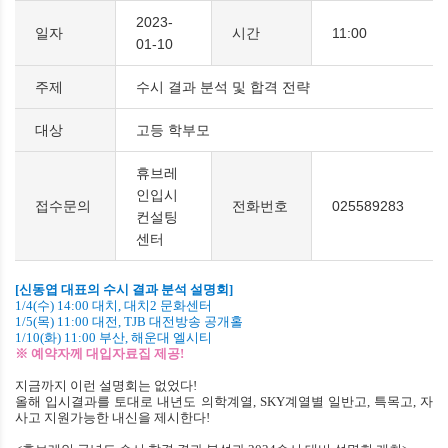
2023-
일자
시간
11:00
01-10
주제
수시 결과 분석 및 합격 전략
대상
고등 학부모
휴브레
인입시
접수문의
전화번호
025589283
컨설팅
센터
[신동엽 대표의 수시 결과 분석 설명회]
1/4(
수
) 14:00
대치, 대치2 문화센터
1/5(
목
) 11:00
대전, TJB 대전방송 공개홀
1/10(
화
) 11:00
부산, 해운대 엘시티
※ 예약자께 대입자료집 제공
!
지금까지 이런 설명회는 없었다
!
올해 입시결과를 토대로 내년도 의학계열
, SKY
계열별 일반고
,
특목고
,
자
사고 지원가능한 내신을 제시한다
!