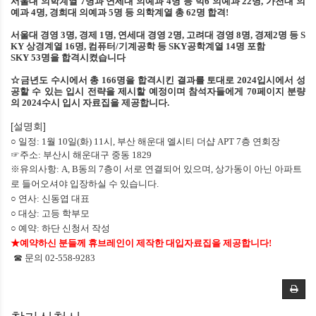
서울대 의학계열
7
명과 연세대 의예과
4
명 등 빅
6
의예과
22
명
,
가천대 의
예과
4
명
,
경희대 의예과
5
명 등 의학계열 총
62
명 합격
!
서울대 경영
3
명
,
경제
1
명
,
연세대 경영
2
명
,
고려대 경영
8
명
,
경제
2
명 등
S
KY
상경계열
16
명
,
컴퓨터
/
기계공학 등
SKY
공학계열
14
명 포함
SKY 53
명을 합격시켰습니다
☆금년도 수시에서 총
166
명을 합격시킨 결과를 토대로
2024
입시에서 성
공할 수 있는 입시 전략을 제시할 예정이며 참석자들에게
70
페이지 분량
의
2024
수시 입시 자료집을 제공합니다
.
[설명회]
○ 일정:
1
월 10일
(화
) 11
시
,
부산 해운대 엘시티 더샵 APT 7층 연회장
☞주소:
부산시 해운대구 중동 1829
※유의사항: A, B동의 7층이 서로 연결되어 있으며, 상가동이 아닌 아파트
로 들어오셔야 입장하실 수 있습니다.
○ 연사
:
신동엽 대표
○ 대상
:
고등 학부모
○ 예약
: 하단 신청서 작성
★
예약하신 분들께 휴브레인이 제작한 대입자료집을 제공합니다
!
☎ 문의
02-558-9283