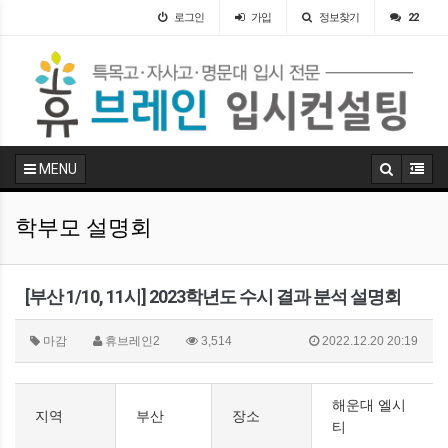
로그인
가입
정보찾기
22
MENU
학부모 설명회
[부산 1/10, 11시] 2023학년도 수시 결과 분석 설명회
마감
휴브레인2
3,514
2022.12.20 20:19
해운대 엘시
지역
부산
장소
티