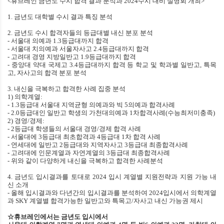
<
휴브레인 금년도 수시 합격 결과 분석과
2024
수시 대비 설명회 개최
>
1.
금년도 대학별 수시 결과 특징 분석
2.
금년도 수시 합격자들의 등급대별 내신 분포 분석
-
서울대 의예과
1.3
등급대까지 합격
-
서울대 치의예과 서울자사고
2.4
등급대까지 합격
-
고려대 경영 지방일반고
1.9
등급대까지 합격
-
중앙대 약대 국제고
3.4
등급대까지 합격 등 학교 및 학과별 일반고
,
특목
고
,
자사고의 합격 분포 분석
3.
내신을 극복하고 합격한 사례 집중 분석
1)
의학계열
:
- 1.3
등급대 서울대 지역균형 의예과와 빅
5
의예과 합격사례
- 2.0
등급대인 일반고 학생의 가천대의예과
1
차합격사례
(
수능최저미충족
)
2)
경영
/
경제
:
- 2
등급대 학생들의 서울대 경영
/
경제 합격 사례
-
서울대에
3
등급대 최초합격과
4
등급대
1
차 합격 사례
-
연세대에 일반고
2
등급대와 지역자사고
3
등급대 최종합격사례
-
고려대에 인문계열과 자연계열의
3
등급대 최종합격사례
-
위와 같이 다양하게 내신을 극복하고 합격한 사례분석
4. 금
년도 입시결과를 토대로
2024
입시 계열별 지원전략과 지원 가능 내
신 소개
-
올해 입시결과와 다년간의 입시결과를 분석하여
2024
입시에서 의학계열
과
SKY
계열별 합격가능한 일반고와 특목고
/
자사고 내신 가능권 제시
☆휴브레인에서는 금년도 입시에서