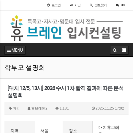
로그인
가입
정보찾기
30
MENU
학부모 설명회
[대치 12/5, 13시] 2026 수시 1차 합격 결과에 따른 분석
설명회
마감
휴브레인2
1,181
2025.11.25 17:02
대치휴브레
지역
서울
장소