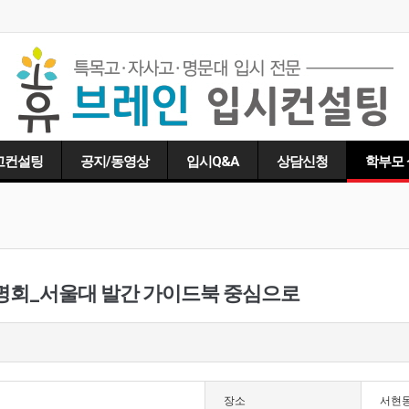
고컨설팅
공지/동영상
입시Q&A
상담신청
학부모
략 설명회_서울대 발간 가이드북 중심으로
장소
서현동