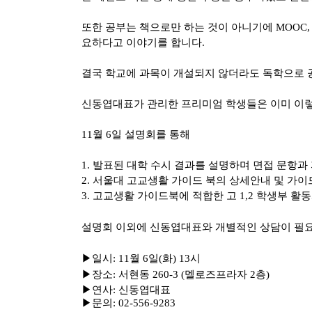
또한 공부는 책으로만 하는 것이 아니기에
MOOC,
요하다고 이야기를 합니다
.
결국 학교에 과목이 개설되지 않더라도 독학으로
신동엽대표가 관리한 프리미엄 학생들은 이미 이
11
월
6
일 설명회를 통해
1.
발표된 대학 수시 결과를 설명하며 면접 문항과
2.
서울대 고교생활 가이드 북의 상세안내 및 가이
3.
고교생활 가이드북에 적합한 고
1,2
학생부 활동
설명회 이외에 신동엽대표와 개별적인 상담이 필
▶
일시
: 11
월
6
일(화)
13
시
▶
장소
:
서현동 260-3 (멜로즈프라자 2층)
▶
연사
:
신동엽대표
▶
문의
: 02-556-9283