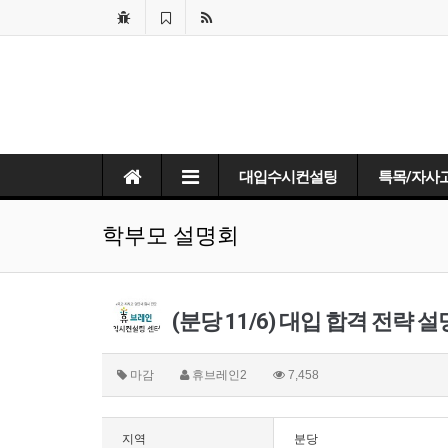
대입수시컨설팅
특목/자사
학부모 설명회
(분당 11/6) 대입 합격 전
마감
휴브레인2
7,458
지역
분당