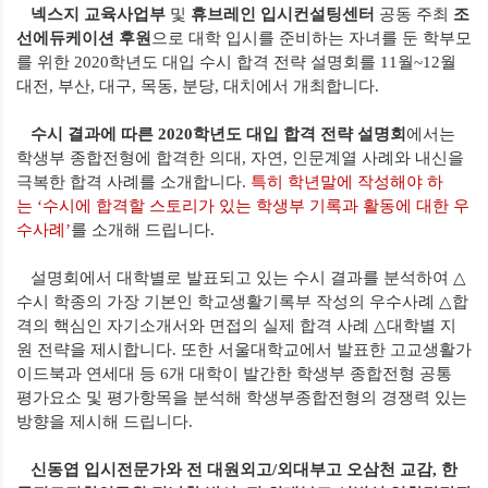
넥스지 교육사업부
및
휴브레인 입시컨설팅센터
공동 주최
조
선에듀케이션 후원
으로 대학 입시를 준비하는 자녀를 둔 학부모
를 위한
2020
학년도 대입 수시 합격 전략 설명회를
11
월
~12
월
대전
,
부산
,
대구
,
목동
,
분당
,
대치에서 개최합니다
.
수시 결과에 따른
2020
학년도 대입 합격 전략 설명회
에서는
학생부 종합전형에 합격한 의대
,
자연
,
인문계열 사례와 내신을
극복한 합격 사례를 소개합니다
.
특히 학년말에 작성해야 하
는
‘
수시에 합격할 스토리가 있는 학생부 기록과 활동에 대한 우
수사례
’
를 소개해 드립니다
.
설명회에서 대학별로 발표되고 있는 수시 결과를 분석하여
△
수시 학종의 가장 기본인 학교생활기록부 작성의 우수사례
△
합
격의 핵심인 자기소개서와 면접의 실제 합격 사례
△
대학별 지
원 전략을 제시합니다
.
또한 서울대학교에서 발표한 고교생활가
이드북과 연세대 등
6
개 대학이 발간한 학생부 종합전형 공통
평가요소 및 평가항목을 분석해 학생부종합전형의 경쟁력 있는
방향을 제시해 드립니다
.
신동엽 입시전문가와 전 대원외고
/
외대부고 오삼천 교감
,
한