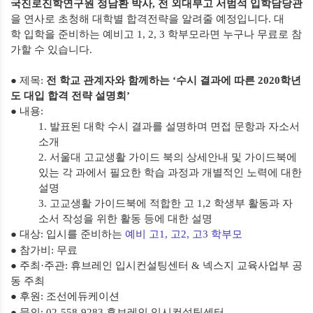
국진로진학연구원 정남환 박사
,
전 외대부고 서범석 입학담당관
을 연사로 초청해 대학별 합격전략을 알려줄 예정입니다
.
대
학
입학을 준비하는 예비고
1, 2, 3
학부모라면 누구나 무료로 참
가할 수 있습니다
.
● 제목
:
전 학교 관계자와 함께하는
‘
수시 결과에 따른
2020
학년
도 대입 합격 전략 설명회
’
● 내용
:
1.
발표된 대학 수시 결과를 설명하며 면접 문항과 자소서
소개
2.
서울대 고교생활 가이드 북의 상세안내 및 가이드북에
있는 각 과에서 필요한 학습 과정과 개별적인 노력에 대한
설명
3.
고교생활 가이드북에 적합한 고
1,2
학생부 활동과 자
소서 작성을 위한 활동 등에 대한 설명
● 대상
:
입시를 준비하는
예비 고
1,
고
2,
고
3
학부모
●
참가비
:
무료
● 주최·주관
:
휴브레인 입시컨설팅센터
&
넥스지 교육사업부 공
동 주최
● 후원
:
조선에듀케이션
● 문의
:
02-558-9283
휴브레인 입시컨설팅센터