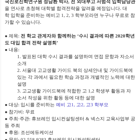
국진로진학연구원 정남환 박사
,
전 외대부고 서범석 입학담당관
을 연사로 초청해 대학별 합격전략을 알려줄 예정입니다
.
대
학
입학을 준비하는 예비고
1, 2, 3
학부모라면 누구나 무료로 참
가할 수 있습니다
.
● 제목
:
전 학교 관계자와 함께하는
‘
수시 결과에 따른
2020
학년
도 대입 합격 전략 설명회
’
● 내용
:
1.
발표된 대학 수시 결과를 설명하며 면접 문항과 자소서
소개
2.
서울대 고교생활 가이드 북의 상세안내 및 가이드북에
있는 각 과에서 필요한 학습 과정과 개별적인 노력에 대한
설명
3.
고교생활 가이드북에 적합한 고
1,2
학생부 활동과 자
소서 작성을 위한 활동 등에 대한 설명
● 대상
:
입시를 준비하는
예비 고
1,
고
2,
고
3
학부모
●
참가비
:
무료
● 주최·주관
:
휴브레인 입시컨설팅센터
&
넥스지 교육사업부 공
동 주최
● 후원
:
조선에듀케이션
● 문의
:
02-558-9283
휴브레인 입시컨설팅센터