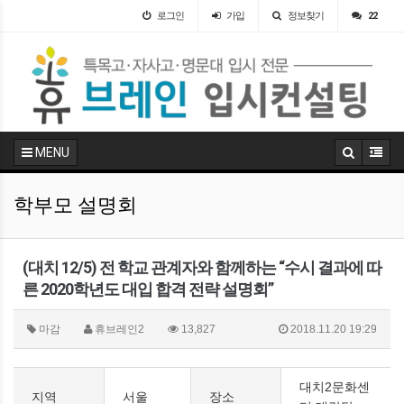
로그인
가입
정보찾기
22
MENU
학부모 설명회
(대치 12/5) 전 학교 관계자와 함께하는 “수시 결과에 따
른 2020학년도 대입 합격 전략 설명회”
마감
휴브레인2
13,827
2018.11.20 19:29
대치2문화센
지역
서울
장소