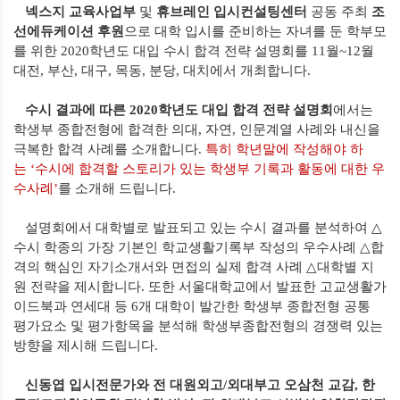
넥스지 교육사업부
및
휴브레인 입시컨설팅센터
공동 주최
조
선에듀케이션 후원
으로 대학 입시를 준비하는 자녀를 둔 학부모
를 위한
2020
학년도 대입 수시 합격 전략 설명회를
11
월
~12
월
대전
,
부산
,
대구
,
목동
,
분당
,
대치에서 개최합니다
.
수시 결과에 따른
2020
학년도 대입 합격 전략 설명회
에서는
학생부 종합전형에 합격한 의대
,
자연
,
인문계열 사례와 내신을
극복한 합격 사례를 소개합니다
.
특히 학년말에 작성해야 하
는
‘
수시에 합격할 스토리가 있는 학생부 기록과 활동에 대한 우
수사례
’
를 소개해 드립니다
.
설명회에서 대학별로 발표되고 있는 수시 결과를 분석하여
△
수시 학종의 가장 기본인 학교생활기록부 작성의 우수사례
△
합
격의 핵심인 자기소개서와 면접의 실제 합격 사례
△
대학별 지
원 전략을 제시합니다
.
또한 서울대학교에서 발표한 고교생활가
이드북과 연세대 등
6
개 대학이 발간한 학생부 종합전형 공통
평가요소 및 평가항목을 분석해 학생부종합전형의 경쟁력 있는
방향을 제시해 드립니다
.
신동엽 입시전문가와 전 대원외고
/
외대부고 오삼천 교감
,
한