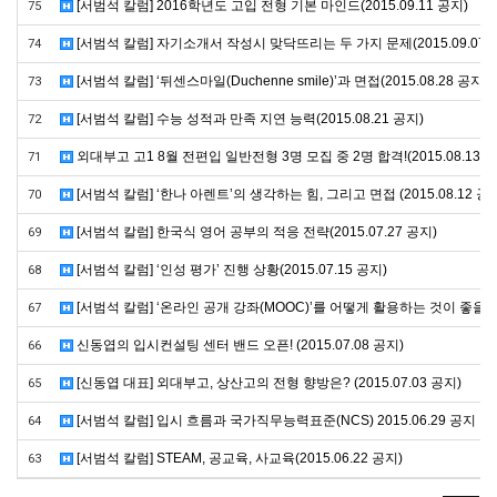
[서범석 칼럼] 2016학년도 고입 전형 기본 마인드(2015.09.11 공지)
75
[서범석 칼럼] 자기소개서 작성시 맞닥뜨리는 두 가지 문제(2015.09.07 
74
[서범석 칼럼] ‘뒤센스마일(Duchenne smile)’과 면접(2015.08.28 공지)
73
[서범석 칼럼] 수능 성적과 만족 지연 능력(2015.08.21 공지)
72
외대부고 고1 8월 전편입 일반전형 3명 모집 중 2명 합격!(2015.08.13 공
71
[서범석 칼럼] ‘한나 아렌트’의 생각하는 힘, 그리고 면접 (2015.08.12 공
70
[서범석 칼럼] 한국식 영어 공부의 적응 전략(2015.07.27 공지)
69
[서범석 칼럼] ‘인성 평가’ 진행 상황(2015.07.15 공지)
68
[서범석 칼럼] ‘온라인 공개 강좌(MOOC)’를 어떻게 활용하는 것이 좋을까?(2
67
신동엽의 입시컨설팅 센터 밴드 오픈! (2015.07.08 공지)
66
[신동엽 대표] 외대부고, 상산고의 전형 향방은? (2015.07.03 공지)
65
[서범석 칼럼] 입시 흐름과 국가직무능력표준(NCS) 2015.06.29 공지
64
[서범석 칼럼] STEAM, 공교육, 사교육(2015.06.22 공지)
63