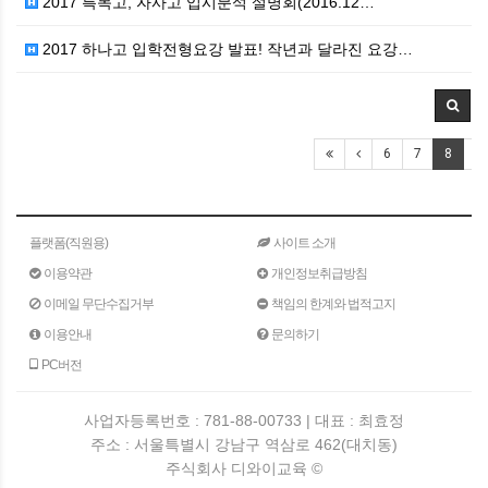
2017 특목고, 자사고 입시분석 설명회(2016.12…
2017 하나고 입학전형요강 발표! 작년과 달라진 요강…
6
7
8
9
플랫폼(직원용)
사이트 소개
이용약관
개인정보취급방침
이메일 무단수집거부
책임의 한계와 법적고지
이용안내
문의하기
PC버전
사업자등록번호 : 781-88-00733 | 대표 : 최효정
주소 : 서울특별시 강남구 역삼로 462(대치동)
주식회사 디와이교육 ©