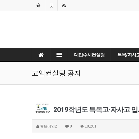
대입수시컨설팅
특목/자사
고입컨설팅 공지
2019학년도 특목고·자사고 
휴브레인2
0
10,201