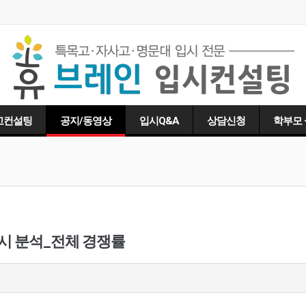
고컨설팅
공지/동영상
입시Q&A
상담신청
학부모
입시 분석_전체 경쟁률