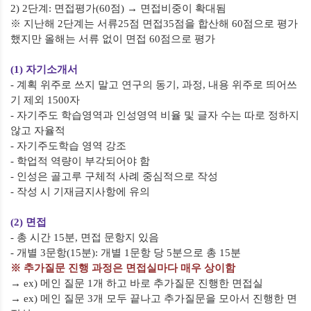
2) 2
단계
:
면접평가
(60
점
)
→
면접비중이 확대됨
※
지난해
2
단계는 서류
25
점 면접
35
점을 합산해
60
점으로 평가
했지만 올해는 서류 없이 면접
60
점으로 평가
(1)
자기소개서
-
계획 위주로 쓰지 말고 연구의 동기
,
과정
,
내용 위주로 띄어쓰
기 제외
1500
자
-
자기주도 학습영역과 인성영역 비율 및 글자 수는 따로 정하지
않고 자율적
-
자기주도학습 영역 강조
-
학업적 역량이 부각되어야 함
-
인성은 골고루 구체적 사례 중심적으로 작성
-
작성 시 기재금지사항에 유의
(2)
면접
-
총 시간
15
분
,
면접 문항지 있음
-
개별
3
문항
(15
분
):
개별
1
문항 당
5
분으로 총
15
분
※
추가질문 진행 과정은 면접실마다 매우 상이함
→
ex)
메인 질문
1
개 하고 바로 추가질문 진행한 면접실
→
ex)
메인 질문
3
개 모두 끝나고 추가질문을 모아서 진행한 면