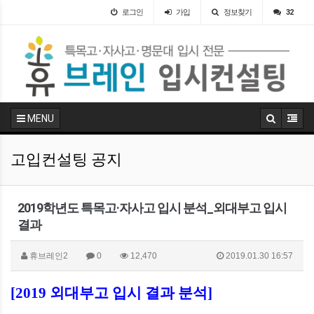
로그인
가입
정보찾기
32
MENU
고입컨설팅 공지
2019학년도 특목고·자사고 입시 분석_외대부고 입시
결과
휴브레인2
0
12,470
2019.01.30 16:57
[2019
외대부고 입시 결과 분석]