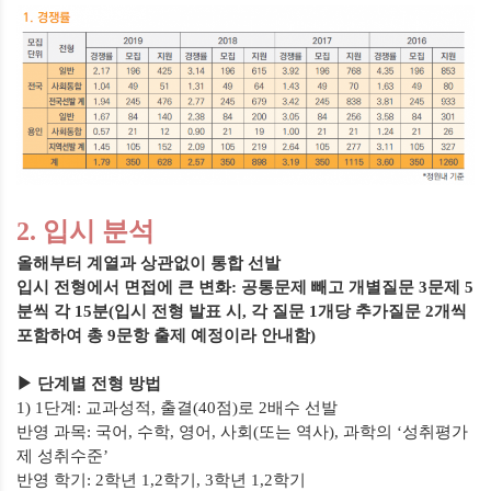
2.
입시 분석
올해부터 계열과 상관없이 통합 선발
입시 전형에서 면접에 큰 변화
:
공통문제 빼고 개별질문
3
문제
5
분씩 각
15
분
(
입시 전형 발표 시
,
각 질문
1
개당 추가질문
2
개씩
포함하여 총
9
문항 출제 예정이라 안내함
)
▶
단계별 전형 방법
1) 1
단계
:
교과성적
,
출결
(40
점
)
로
2
배수 선발
반영 과목
:
국어
,
수학
,
영어
,
사회
(
또는 역사
),
과학의
‘
성취평가
제 성취수준
’
반영 학기
: 2
학년
1,2
학기
, 3
학년
1,2
학기