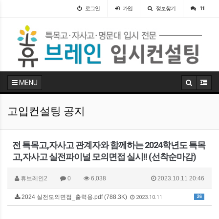
로그인
가입
정보찾기
11
MENU
고입컨설팅 공지
전 특목고,자사고 관계자와 함께하는 2024학년도 특목
고,자사고 실전파이널 모의면접 실시!! (선착순마감)
휴브레인2
0
6,038
2023.10.11 20:46
2024 실전모의면접_출력용.pdf (788.3K)
26
2023.10.11