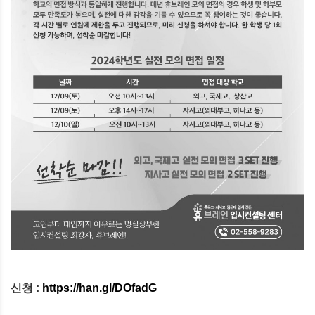
신청 :
https://han.gl/DOfadG