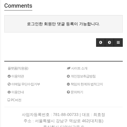
Comments
로그인한 회원만 댓글 등록이 가능합니다.
플랫폼(직원용)
사이트 소개
이용약관
개인정보취급방침
이메일 무단수집거부
책임의 한계와 법적고지
이용안내
문의하기
PC버전
사업자등록번호 : 781-88-00733 | 대표 : 최효정
주소 : 서울특별시 강남구 역삼로 462(대치동)
주식회사 디와이교육 ©