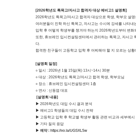
[2026
학년도 특목고
/
자사고 합격자 대상 예비고
1
설명회
]
2026
학년도 특목고
/
자사고 합격자 대상으로 학생
,
학부모 설명
여러분들이 진학 하신 특목고
,
자사고는 수시에 강세를 나타내
입학 후 어떻게 학생부를 챙겨야 하는지
2026
학년도부터 변화
또한
,
휴브레인 입시컨설팅센터에서 관리하는 특목고
,
자사고 
다
.
합격한 친구들이 고등학교 입학 후 어찌해야 할 지 모르는 상
[
설명회 일정
]
○
일시
: 2026
년
1
월
15
일
(
목
) 13
시
~14
시
30
분
○
대상
: 2026
학년도 특목고
/
자사고 합격 학생
,
학부모님
○
장소
:
휴브레인 입시컨설팅센터
1
층
○
연사
:
신동엽 대표
[
설명회 내용
]
▶
2026
학년도 대입 수시 결과 분석
▶
예비고
1
학생들의 대입 수시 전략
▶
고등학교 입학 후 학교별 학생부 활동 관련 비교과 세부예시
▶
기타 질의 응답
▶ 예약
:
https://vo.la/UGSXL5w