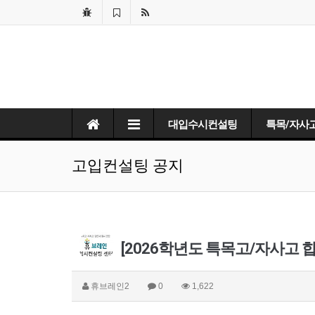
대입수시컨설팅
특목/자사
고입컨설팅 공지
[2026학년도 특목고/자사고 
휴브레인2
0
1,622