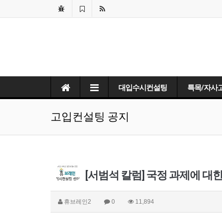
대입수시컨설팅
특목/자사
고입컨설팅 공지
[서범석 칼럼] 국정 과제에 대한 기
휴브레인2
0
11,894