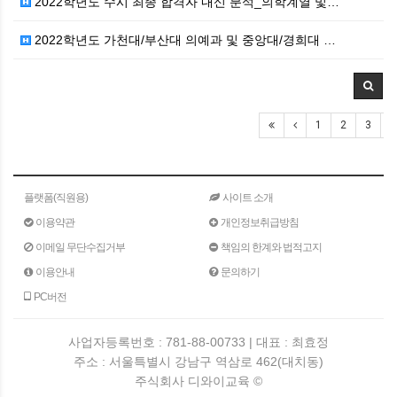
2022학년도 수시 최종 합격자 내신 분석_의학계열 및…
2022학년도 가천대/부산대 의예과 및 중앙대/경희대 …
1
2
3
4
플랫폼(직원용)
사이트 소개
이용약관
개인정보취급방침
이메일 무단수집거부
책임의 한계와 법적고지
이용안내
문의하기
PC버전
사업자등록번호 : 781-88-00733 | 대표 : 최효정
주소 : 서울특별시 강남구 역삼로 462(대치동)
주식회사 디와이교육 ©