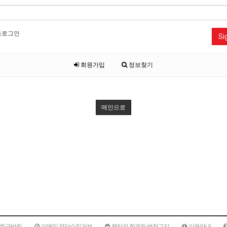
동로그인
Si
회원가입
정보찾기
메인으로
취급방침
이메일 무단수집거부
책임의 한계와 법적고지
이용안내