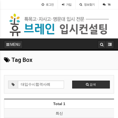
로그인
가입
정보찾기
16
MENU
Tag Box
검색
Total 1
최신